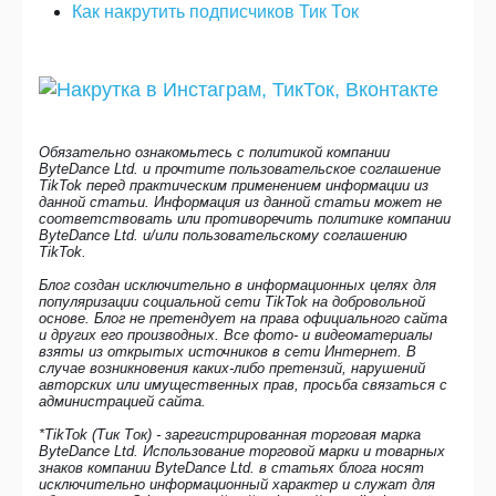
Как накрутить подписчиков Тик Ток
Обязательно ознакомьтесь с политикой компании
ByteDance Ltd. и прочтите пользовательское соглашение
TikTok перед практическим применением информации из
данной статьи. Информация из данной статьи может не
соответствовать или противоречить политике компании
ByteDance Ltd. и/или пользовательскому соглашению
TikTok.
Блог создан исключительно в информационных целях для
популяризации социальной сети TikTok на добровольной
основе. Блог не претендует на права официального сайта
и других его производных. Все фото- и видеоматериалы
взяты из открытых источников в сети Интернет. В
случае возникновения каких-либо претензий, нарушений
авторских или имущественных прав, просьба связаться с
администрацией сайта.
*TikTok (Тик Ток) - зарегистрированная торговая марка
ByteDance Ltd. Использование торговой марки и товарных
знаков компании ByteDance Ltd. в статьях блога носят
Регистрация в Тик-Ток:
исключительно информационный характер и служат для